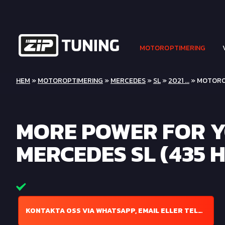
MOTOROPTIMERING
HEM
»
MOTOROPTIMERING
»
MERCEDES
»
SL
»
2021 ...
» MOTOROP
MORE POWER FOR 
MERCEDES SL (435 H
KONTAKTA OSS VIA WHATSAPP, EMAIL ELLER TELEFON