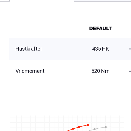
DEFAULT
Hästkrafter
435 HK
Vridmoment
520 Nm