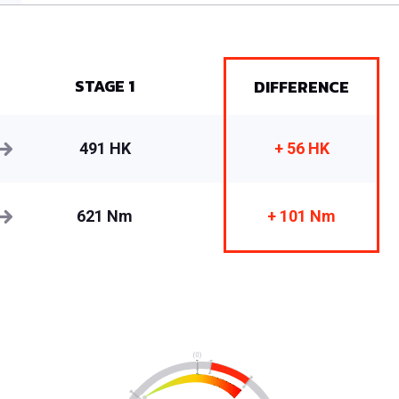
STAGE 1
DIFFERENCE
491 HK
+ 56 HK
621 Nm
+ 101 Nm