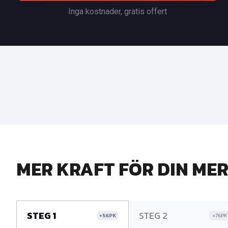
Inga kostnader, gratis offert
MER KRAFT FÖR DIN MER
STEG 1
STEG 2
+56PK
+76PK