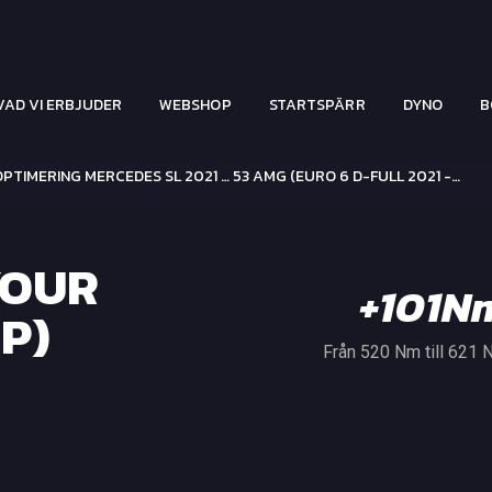
VAD VI ERBJUDER
WEBSHOP
STARTSPÄRR
DYNO
B
TIMERING MERCEDES SL 2021 … 53 AMG (EURO 6 D-FULL 2021 -…
YOUR
+101N
P)
Från 520 Nm till 621