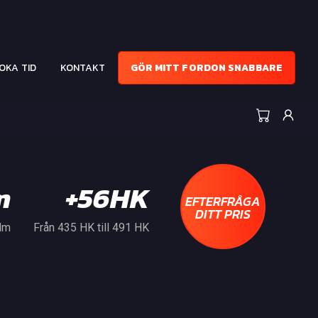
OKA TID
KONTAKT
GÖR MITT FORDON SNABBARE
m
+56HK
EFTERFRÅGA
DITT PRIS
 Nm
Från 435 HK till 491 HK