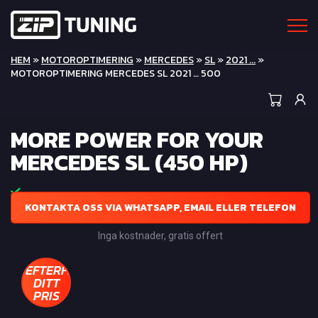
HEM
»
MOTOROPTIMERING
»
MERCEDES
»
SL
»
2021 ...
»
MOTOROPTIMERING MERCEDES SL 2021 … 500
MORE POWER FOR YOUR
MERCEDES SL (450 HP)
KONTAKTA OSS VIA WHATSAPP, EMAIL ELLER TELEFON
Inga kostnader, gratis offert
EFTERFRÅGA
DITT
PRIS