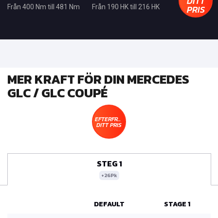
DITT
PRIS
Från 400 Nm till 481 Nm
Från 190 HK till 216 HK
MER KRAFT FÖR DIN MERCEDES
GLC / GLC COUPÉ
EFTERFRÅGA
DITT PRIS
STEG 1
+26Pk
DEFAULT
STAGE 1