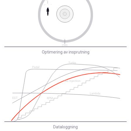
Optimering av insprutning
Dataloggning