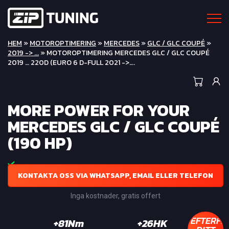
HEM
»
MOTOROPTIMERING
»
MERCEDES
»
GLC / GLC COUPÉ
»
2019 -> ...
» MOTOROPTIMERING MERCEDES GLC / GLC COUPÉ
2019 … 220D (EURO 6 D-FULL 2021 ->….
MORE POWER FOR YOUR
MERCEDES GLC / GLC COUPÉ
(190 HP)
KONTAKTA OSS VIA WHATSAPP, EMAIL ELLER TELEFON
Inga kostnader, gratis offert
EFTERFR
+81Nm
+26HK