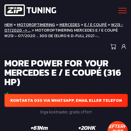
HEM
»
MOTOROPTIMERING
»
MERCEDES
»
E / E COUPÉ
»
W213 -
07/2020 -> ...
» MOTOROPTIMERING MERCEDES E / E COUPÉ
W213 – 07/2020 … 300 DE (EURO 6 D-FULL 2021 -…
MORE POWER FOR YOUR
MERCEDES E / E COUPÉ (316
HP)
KONTAKTA OSS VIA WHATSAPP, EMAIL ELLER TELEFON
Inga kostnader, gratis offert
EFTERFR
+61Nm
+20HK