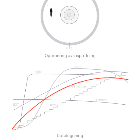
Optimering av insprutning
Dataloggning