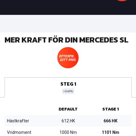
MER KRAFT FÖR DIN MERCEDES SL
EFTERFRÅGA
DITT PRIS
STEG 1
+54Pk
DEFAULT
STAGE 1
Hästkrafter
612 HK
666 HK
Vridmoment
1000 Nm
1101 Nm