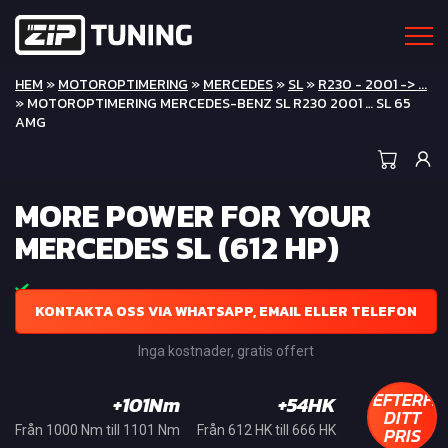
HEM
»
MOTOROPTIMERING
»
MERCEDES
»
SL
»
R230 - 2001 -> ...
» MOTOROPTIMERING MERCEDES-BENZ SL R230 2001 … SL 65
AMG
MORE POWER FOR YOUR
MERCEDES SL (612 HP)
KONTAKTA OSS VIA WHATSAPP, EMAIL ELLER TELEFON
Inga kostnader, gratis offert
EFTERFR
+101Nm
+54HK
DITT
PRIS
Från 1000 Nm till 1101 Nm
Från 612 HK till 666 HK