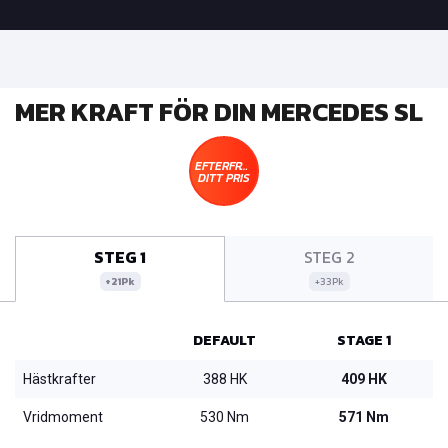
MER KRAFT FÖR DIN MERCEDES SL
EFTERFRÅGA
DITT PRIS
STEG 1
STEG 2
+21Pk
+33Pk
DEFAULT
STAGE 1
Hästkrafter
388 HK
409 HK
Vridmoment
530 Nm
571 Nm