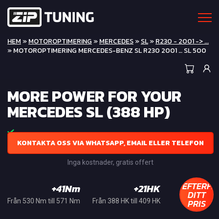
HEM
»
MOTOROPTIMERING
»
MERCEDES
»
SL
»
R230 - 2001 -> ...
» MOTOROPTIMERING MERCEDES-BENZ SL R230 2001 … SL 500
MORE POWER FOR YOUR
MERCEDES SL (388 HP)
KONTAKTA OSS VIA WHATSAPP, EMAIL ELLER TELEFON
Inga kostnader, gratis offert
EFTERFR
+41Nm
+21HK
DITT
PRIS
Från 530 Nm till 571 Nm
Från 388 HK till 409 HK