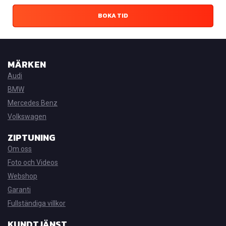
BOKA TID
MÄRKEN
Audi
BMW
Mercedes Benz
Volkswagen
ZIPTUNING
Om oss
Foto och Videos
Webshop
Garanti
Fullständiga villkor
KUNDTJÄNST