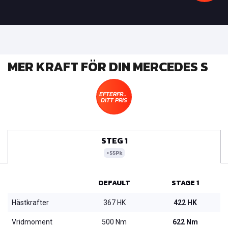
MER KRAFT FÖR DIN MERCEDES S
EFTERFRÅGA
DITT PRIS
STEG 1
+55Pk
DEFAULT
STAGE 1
Hästkrafter
367 HK
422 HK
Vridmoment
500 Nm
622 Nm