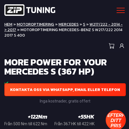
HEM
»
MOTOROPTIMERING
»
MERCEDES
»
S
»
W217/222 - 2014 -
> 2017
» MOTOROPTIMERING MERCEDES-BENZ S W217/222 2014
2017 S 400
MORE POWER FOR YOUR
MERCEDES S (367 HP)
KONTAKTA OSS VIA WHATSAPP, EMAIL ELLER TELEFON
Inga kostnader, gratis offert
EFTERFR
+122Nm
+55HK
DITT
PRIS
Från 500 Nm till 622 Nm
Från 367 HK till 422 HK