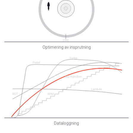
Optimering av insprutning
Dataloggning