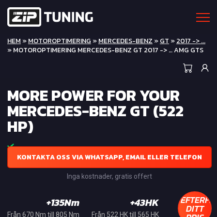
HEM
»
MOTOROPTIMERING
»
MERCEDES-BENZ
»
GT
»
2017 -> ...
» MOTOROPTIMERING MERCEDES-BENZ GT 2017 -> … AMG GTS
MORE POWER FOR YOUR
MERCEDES-BENZ GT (522
HP)
KONTAKTA OSS VIA WHATSAPP, EMAIL ELLER TELEFON
Inga kostnader, gratis offert
EFTERFR
+135Nm
+43HK
DITT
Från 670 Nm till 805 Nm
Från 522 HK till 565 HK