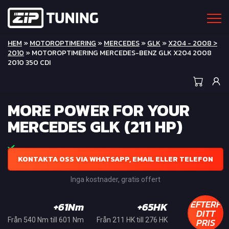
HEM
»
MOTOROPTIMERING
»
MERCEDES
»
GLK
»
X204 - 2008 >
2010
» MOTOROPTIMERING MERCEDES-BENZ GLK X204 2008
2010 350 CDI
MORE POWER FOR YOUR
MERCEDES GLK (211 HP)
KONTAKTA OSS VIA WHATSAPP, EMAIL ELLER TELEFON
Inga kostnader, gratis offert
EFTERFR
+61Nm
+65HK
DITT
PRIS
Från 540 Nm till 601 Nm
Från 211 HK till 276 HK