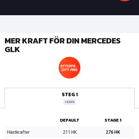
MER KRAFT FÖR DIN MERCEDES
GLK
EFTERFRÅGA
DITT PRIS
STEG 1
+65Pk
DEFAULT
STAGE 1
Hästkrafter
211 HK
276 HK