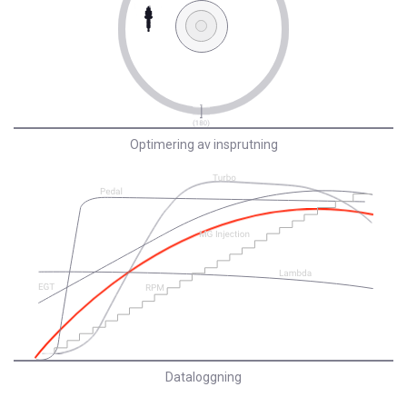
Optimering av insprutning
Dataloggning