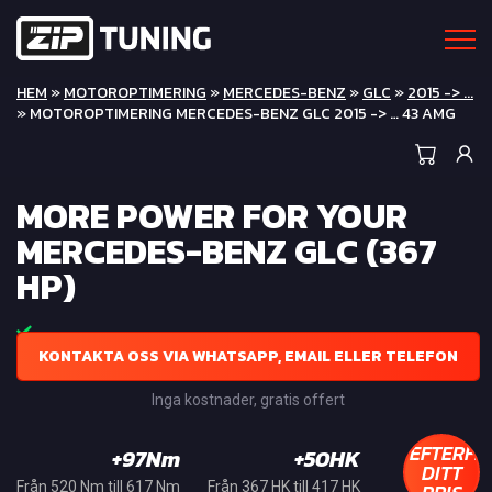
HEM
»
MOTOROPTIMERING
»
MERCEDES-BENZ
»
GLC
»
2015 -> ...
» MOTOROPTIMERING MERCEDES-BENZ GLC 2015 -> … 43 AMG
MORE POWER FOR YOUR
MERCEDES-BENZ GLC (367
HP)
KONTAKTA OSS VIA WHATSAPP, EMAIL ELLER TELEFON
Inga kostnader, gratis offert
EFTERFR
+97Nm
+50HK
DITT
Från 520 Nm till 617 Nm
Från 367 HK till 417 HK