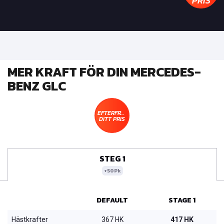
PRIS
MER KRAFT FÖR DIN MERCEDES-
BENZ GLC
EFTERFRÅGA
DITT PRIS
STEG 1
+50Pk
DEFAULT
STAGE 1
Hästkrafter
367 HK
417 HK