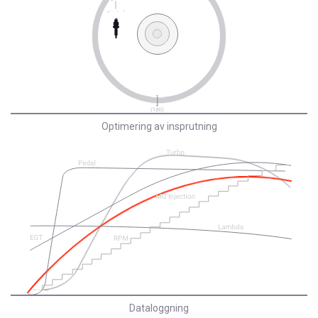
Optimering av insprutning
Dataloggning