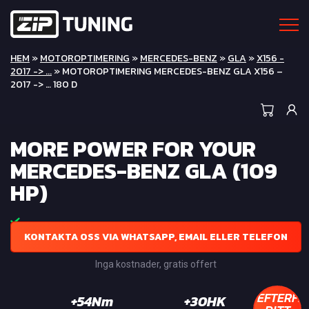
HEM
»
MOTOROPTIMERING
»
MERCEDES-BENZ
»
GLA
»
X156 -
2017 -> ...
» MOTOROPTIMERING MERCEDES-BENZ GLA X156 –
2017 -> … 180 D
MORE POWER FOR YOUR
MERCEDES-BENZ GLA (109
HP)
KONTAKTA OSS VIA WHATSAPP, EMAIL ELLER TELEFON
Inga kostnader, gratis offert
EFTERFR
+54Nm
+30HK