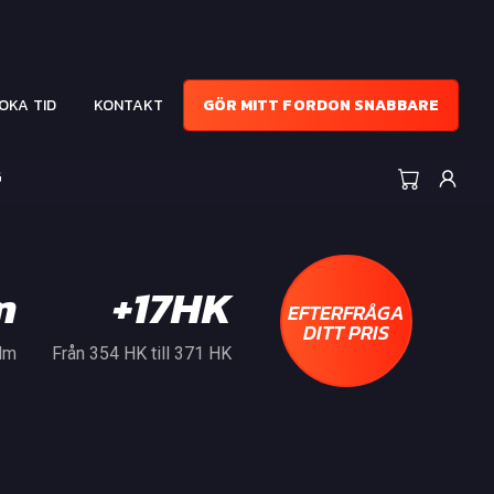
OKA TID
KONTAKT
GÖR MITT FORDON SNABBARE
G
m
+17HK
EFTERFRÅGA
DITT PRIS
 Nm
Från 354 HK till 371 HK