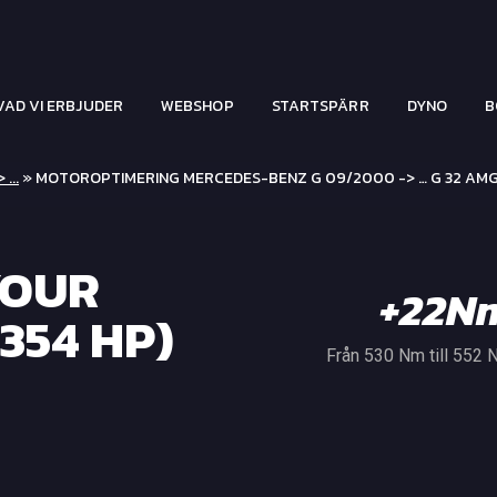
VAD VI ERBJUDER
WEBSHOP
STARTSPÄRR
DYNO
B
...
» MOTOROPTIMERING MERCEDES-BENZ G 09/2000 -> … G 32 AM
YOUR
+22N
354 HP)
Från 530 Nm till 552