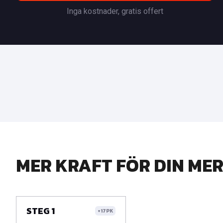
Inga kostnader, gratis offert
MER KRAFT FÖR DIN ME
STEG 1
+17PK