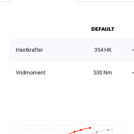
DEFAULT
Hästkrafter
354 HK
Vridmoment
530 Nm