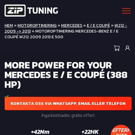
HEM
»
MOTOROPTIMERING
»
MERCEDES
»
E / E COUPÉ
»
W212 -
2009 -> 2013
» MOTOROPTIMERING MERCEDES-BENZ E / E
COUPÉ W212 2009 2013 E 500
MORE POWER FOR YOUR
MERCEDES E / E COUPÉ (388
HP)
KONTAKTA OSS VIA WHATSAPP, EMAIL ELLER TELEFON
Inga kostnader, gratis offert
EFTERFR
+42Nm
+22HK