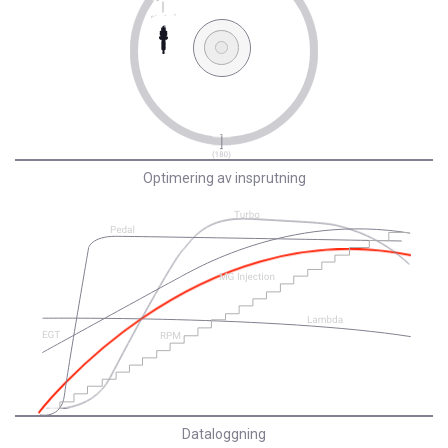
Optimering av insprutning
Dataloggning