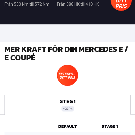
DITT
PRIS
Från 530 Nm till 572 Nm
Från 388 HK till 410 HK
MER KRAFT FÖR DIN MERCEDES E /
E COUPÉ
EFTERFRÅGA
DITT PRIS
STEG 1
+22Pk
DEFAULT
STAGE 1