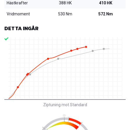
Hästkrafter
388 HK
410 HK
Vridmoment
530 Nm
572 Nm
DETTA INGÅR
Ziptuning mot Standard