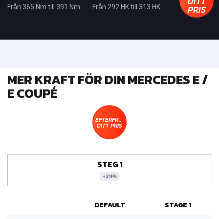
DITT
PRIS
Från 365 Nm till 391 Nm
Från 292 HK till 313 HK
MER KRAFT FÖR DIN MERCEDES E /
E COUPÉ
EFTERFRÅGA
DITT PRIS
STEG 1
+21Pk
DEFAULT
STAGE 1