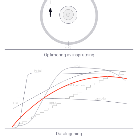
Optimering av insprutning
Dataloggning