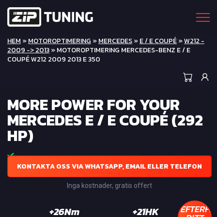
HEM
»
MOTOROPTIMERING
»
MERCEDES
»
E / E COUPÉ
»
W212 -
2009 -> 2013
» MOTOROPTIMERING MERCEDES-BENZ E / E
COUPÉ W212 2009 2013 E 350
MORE POWER FOR YOUR
MERCEDES E / E COUPÉ (292
HP)
KONTAKTA OSS VIA WHATSAPP, EMAIL ELLER TELEFON
Inga kostnader, gratis offert
EFTERFR
+26Nm
+21HK