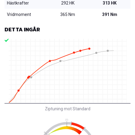
Hästkrafter
292 HK
313 HK
Vridmoment
365 Nm
391 Nm
DETTA INGÅR
Ziptuning mot Standard