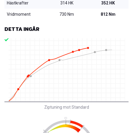
Hästkrafter
314 HK
352 HK
Vridmoment
730 Nm
812 Nm
DETTA INGÅR
Ziptuning mot Standard