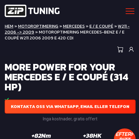
HEM
»
MOTOROPTIMERING
»
MERCEDES
»
E / E COUPÉ
»
W211 -
2006 -> 2009
» MOTOROPTIMERING MERCEDES-BENZ E / E
COUPÉ W211 2006 2009 E 420 CDI
MORE POWER FOR YOUR
MERCEDES E / E COUPÉ (314
HP)
KONTAKTA OSS VIA WHATSAPP, EMAIL ELLER TELEFON
Inga kostnader, gratis offert
EFTERFR
+82Nm
+38HK