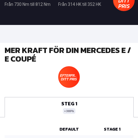
DITT
PRIS
Från 730 Nm till 812 Nm
Från 314 HK till 352 HK
MER KRAFT FÖR DIN MERCEDES E /
E COUPÉ
EFTERFRÅGA
DITT PRIS
STEG 1
+38Pk
DEFAULT
STAGE 1