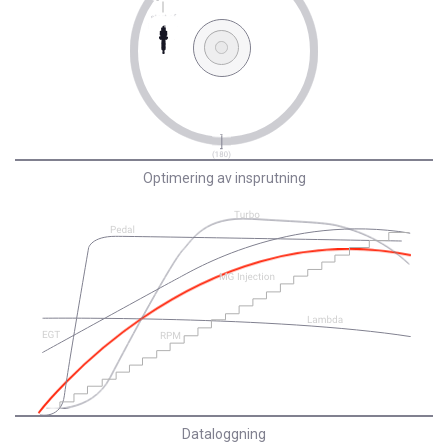
Optimering av insprutning
Dataloggning