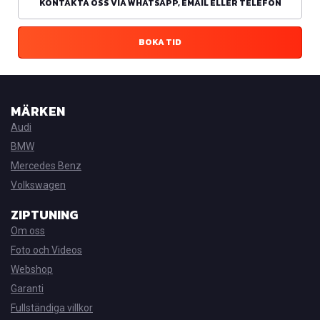
KONTAKTA OSS VIA WHATSAPP, EMAIL ELLER TELEFON
BOKA TID
MÄRKEN
Audi
BMW
Mercedes Benz
Volkswagen
ZIPTUNING
Om oss
Foto och Videos
Webshop
Garanti
Fullständiga villkor