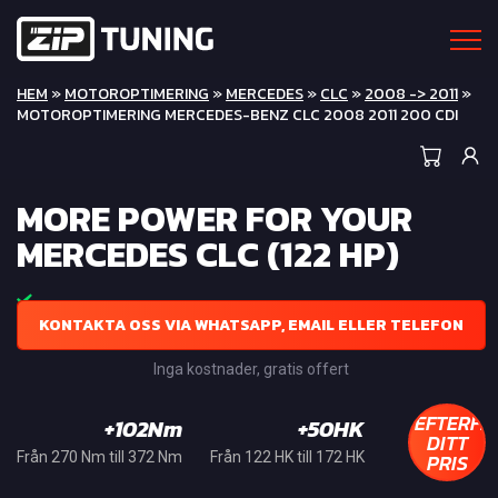
HEM
»
MOTOROPTIMERING
»
MERCEDES
»
CLC
»
2008 -> 2011
»
MOTOROPTIMERING MERCEDES-BENZ CLC 2008 2011 200 CDI
MORE POWER FOR YOUR
MERCEDES CLC (122 HP)
KONTAKTA OSS VIA WHATSAPP, EMAIL ELLER TELEFON
Inga kostnader, gratis offert
EFTERFR
+102Nm
+50HK
DITT
PRIS
Från 270 Nm till 372 Nm
Från 122 HK till 172 HK