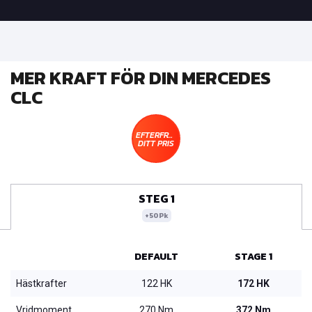
MER KRAFT FÖR DIN MERCEDES
CLC
EFTERFRÅGA
DITT PRIS
STEG 1
+50Pk
DEFAULT
STAGE 1
Hästkrafter
122 HK
172 HK
Vridmoment
270 Nm
372 Nm