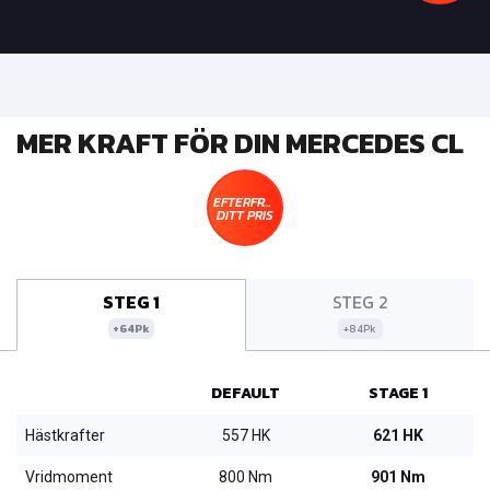
MER KRAFT FÖR DIN MERCEDES CL
EFTERFRÅGA
DITT PRIS
STEG 1
STEG 2
+64Pk
+84Pk
DEFAULT
STAGE 1
Hästkrafter
557 HK
621 HK
Vridmoment
800 Nm
901 Nm