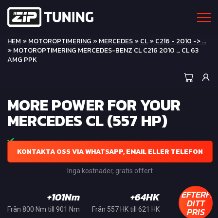
HEM
»
MOTOROPTIMERING
»
MERCEDES
»
CL
»
C216 - 2010 -> ...
» MOTOROPTIMERING MERCEDES-BENZ CL C216 2010 … CL 63
AMG PPK
MORE POWER FOR YOUR
MERCEDES CL (557 HP)
KONTAKTA OSS VIA WHATSAPP, EMAIL ELLER TELEFON
Inga kostnader, gratis offert
EFTERFR
+101Nm
+64HK
DITT
PRIS
Från 800 Nm till 901 Nm
Från 557 HK till 621 HK