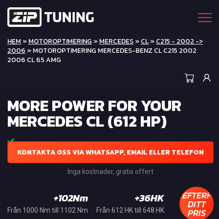
HEM
»
MOTOROPTIMERING
»
MERCEDES
»
CL
»
C215 - 2002 ->
2006
» MOTOROPTIMERING MERCEDES-BENZ CL C215 2002
2006 CL 65 AMG
MORE POWER FOR YOUR
MERCEDES CL (612 HP)
KONTAKTA OSS VIA WHATSAPP, EMAIL ELLER TELEFON
Inga kostnader, gratis offert
EFTERFR
+102Nm
+36HK
DITT
PRIS
Från 1000 Nm till 1102 Nm
Från 612 HK till 648 HK