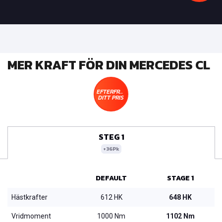
MER KRAFT FÖR DIN MERCEDES CL
EFTERFRÅGA
DITT PRIS
STEG 1
+36Pk
DEFAULT
STAGE 1
Hästkrafter
612 HK
648 HK
Vridmoment
1000 Nm
1102 Nm