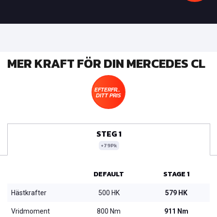
MER KRAFT FÖR DIN MERCEDES CL
EFTERFRÅGA
DITT PRIS
STEG 1
+79Pk
DEFAULT
STAGE 1
Hästkrafter
500 HK
579 HK
Vridmoment
800 Nm
911 Nm