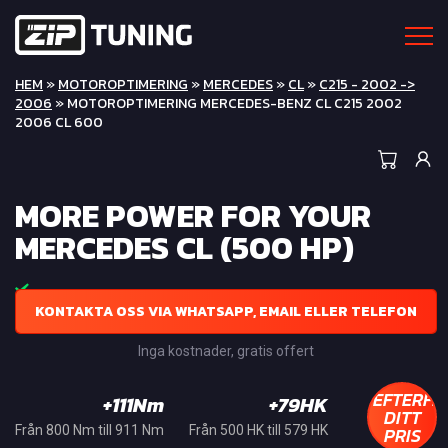
HEM
»
MOTOROPTIMERING
»
MERCEDES
»
CL
»
C215 - 2002 ->
2006
» MOTOROPTIMERING MERCEDES-BENZ CL C215 2002
2006 CL 600
MORE POWER FOR YOUR
MERCEDES CL (500 HP)
KONTAKTA OSS VIA WHATSAPP, EMAIL ELLER TELEFON
Inga kostnader, gratis offert
EFTERFR
+111Nm
+79HK
DITT
PRIS
Från 800 Nm till 911 Nm
Från 500 HK till 579 HK