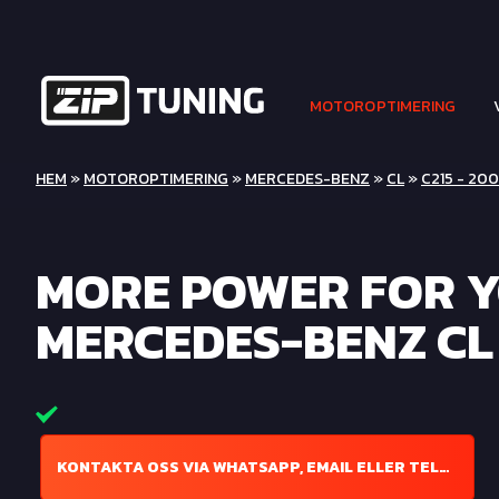
MOTOROPTIMERING
HEM
»
MOTOROPTIMERING
»
MERCEDES-BENZ
»
CL
»
C215 - 20
MORE POWER FOR 
MERCEDES-BENZ CL 
KONTAKTA OSS VIA WHATSAPP, EMAIL ELLER TELEFON