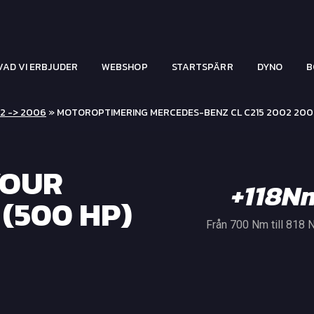
VAD VI ERBJUDER
WEBSHOP
STARTSPÄRR
DYNO
B
02 -> 2006
» MOTOROPTIMERING MERCEDES-BENZ CL C215 2002 200
YOUR
+118N
(500 HP)
Från 700 Nm till 818