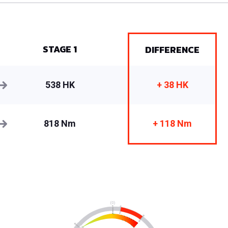
STAGE 1
DIFFERENCE
538 HK
+ 38 HK
818 Nm
+ 118 Nm