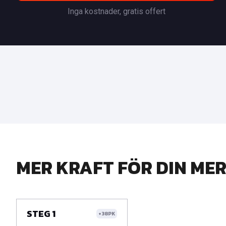
Inga kostnader, gratis offert
MER KRAFT FÖR DIN ME
STEG 1
+38PK