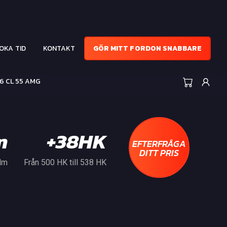
OKA TID
KONTAKT
GÖR MITT FORDON SNABBARE
6 CL 55 AMG
m
+38HK
EFTERFRÅGA
DITT PRIS
 Nm
Från 500 HK till 538 HK