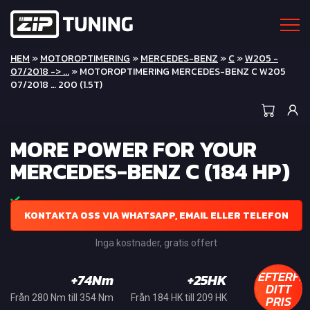
HEM
»
MOTOROPTIMERING
»
MERCEDES-BENZ
»
C
»
W205 -
07/2018 -> ...
» MOTOROPTIMERING MERCEDES-BENZ C W205
07/2018 … 200 (1.5T)
MORE POWER FOR YOUR
MERCEDES-BENZ C (184 HP)
KONTAKTA OSS VIA WHATSAPP, EMAIL ELLER TELEFON
Inga kostnader, gratis offert
EFTERFR
+74Nm
+25HK
DITT
PRIS
Från 280 Nm till 354 Nm
Från 184 HK till 209 HK