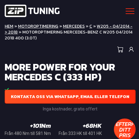
HEM
»
MOTOROPTIMERING
»
MERCEDES
»
C
»
W205 - 04/2014 -
> 2018
» MOTOROPTIMERING MERCEDES-BENZ C W205 04/2014
2018 400 (3.0T)
MORE POWER FOR YOUR
MERCEDES C (333 HP)
KONTAKTA OSS VIA WHATSAPP, EMAIL ELLER TELEFON
Inga kostnader, gratis offert
EFTERFR
+101Nm
+68HK
DITT
PRIS
Från 480 Nm till 581 Nm
Från 333 HK till 401 HK