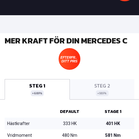
MER KRAFT FÖR DIN MERCEDES C
EFTERFRÅGA
DITT PRIS
STEG 1
STEG 2
+68Pk
+98Pk
DEFAULT
STAGE 1
Hästkrafter
333 HK
401 HK
Vridmoment
480 Nm
581 Nm