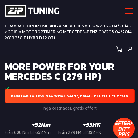
HEM
»
MOTOROPTIMERING
»
MERCEDES
»
C
»
W205 - 04/2014 -
> 2018
» MOTOROPTIMERING MERCEDES-BENZ C W205 04/2014
2018 350 E HYBRID (2.0T)
MORE POWER FOR YOUR
MERCEDES C (279 HP)
KONTAKTA OSS VIA WHATSAPP, EMAIL ELLER TELEFON
Inga kostnader, gratis offert
EFTERFR
+52Nm
+53HK
DITT
PRIS
Från 600 Nm till 652 Nm
Från 279 HK till 332 HK