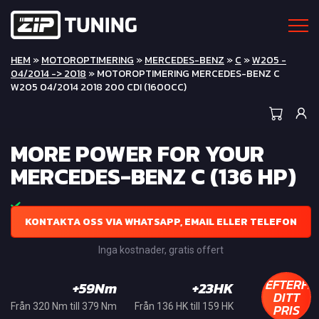
HEM
»
MOTOROPTIMERING
»
MERCEDES-BENZ
»
C
»
W205 -
04/2014 -> 2018
» MOTOROPTIMERING MERCEDES-BENZ C
W205 04/2014 2018 200 CDI (1600CC)
MORE POWER FOR YOUR
MERCEDES-BENZ C (136 HP)
KONTAKTA OSS VIA WHATSAPP, EMAIL ELLER TELEFON
Inga kostnader, gratis offert
EFTERFR
+59Nm
+23HK
DITT
PRIS
Från 320 Nm till 379 Nm
Från 136 HK till 159 HK