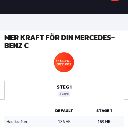
MER KRAFT FÖR DIN MERCEDES-
BENZ C
EFTERFRÅGA
DITT PRIS
STEG 1
+23Pk
DEFAULT
STAGE 1
Hästkrafter
136 HK
159 HK