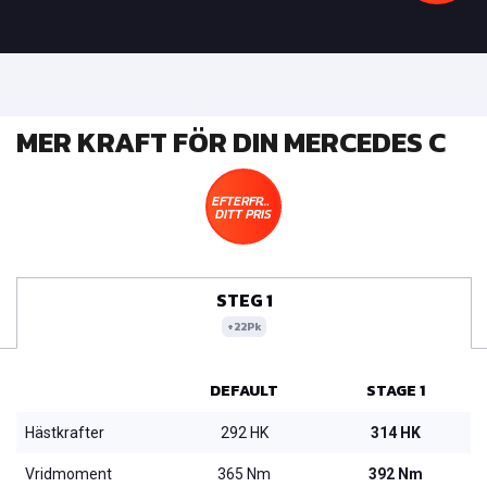
MER KRAFT FÖR DIN MERCEDES C
EFTERFRÅGA
DITT PRIS
STEG 1
+22Pk
DEFAULT
STAGE 1
Hästkrafter
292 HK
314 HK
Vridmoment
365 Nm
392 Nm