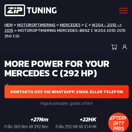
HEM
»
MOTOROPTIMERING
»
MERCEDES
»
C
»
W204 - 2010 ->
2015
» MOTOROPTIMERING MERCEDES-BENZ C W204 2010 2015
350 CGI
MORE POWER FOR YOUR
MERCEDES C (292 HP)
KONTAKTA OSS VIA WHATSAPP, EMAIL ELLER TELEFON
Inga kostnader, gratis offert
EFTERFR
+27Nm
+22HK
DITT
PRIS
Från 365 Nm till 392 Nm
Från 292 HK till 314 HK