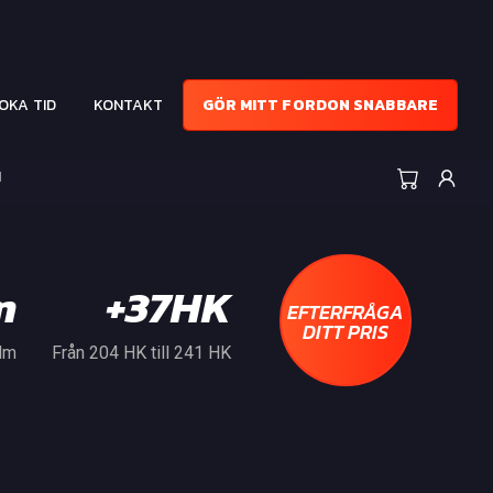
OKA TID
KONTAKT
GÖR MITT FORDON SNABBARE
I
m
+37HK
EFTERFRÅGA
DITT PRIS
 Nm
Från 204 HK till 241 HK