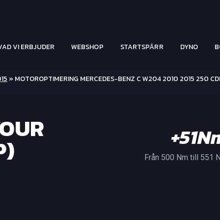
VAD VI ERBJUDER
WEBSHOP
STARTSPÄRR
DYNO
B
015
» MOTOROPTIMERING MERCEDES-BENZ C W204 2010 2015 250 CD
YOUR
+51N
P)
Från 500 Nm till 551