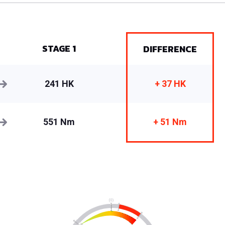
STAGE 1
DIFFERENCE
241 HK
+ 37 HK
551 Nm
+ 51 Nm