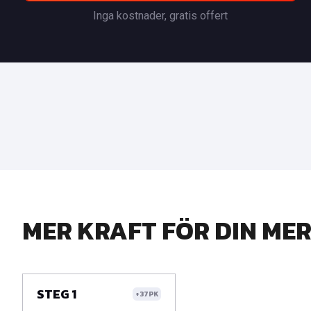
Inga kostnader, gratis offert
MER KRAFT FÖR DIN MER
STEG 1
+37PK