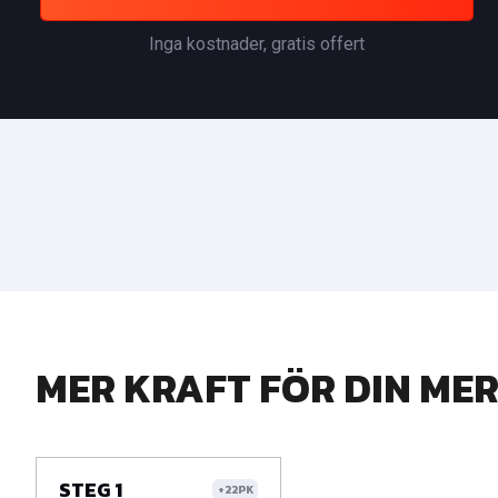
Inga kostnader, gratis offert
MER KRAFT FÖR DIN MER
STEG 1
+22PK