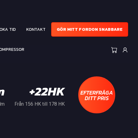
OKA TID
KONTAKT
GÖR MITT FORDON SNABBARE
KOMPRESSOR
m
+22HK
EFTERFRÅGA
DITT PRIS
 Nm
Från 156 HK till 178 HK