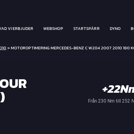
VAD VI ERBJUDER
WEBSHOP
STARTSPÄRR
DYNO
B
010
» MOTOROPTIMERING MERCEDES-BENZ C W204 2007 2010 180 
YOUR
+22N
)
Från 230 Nm till 252