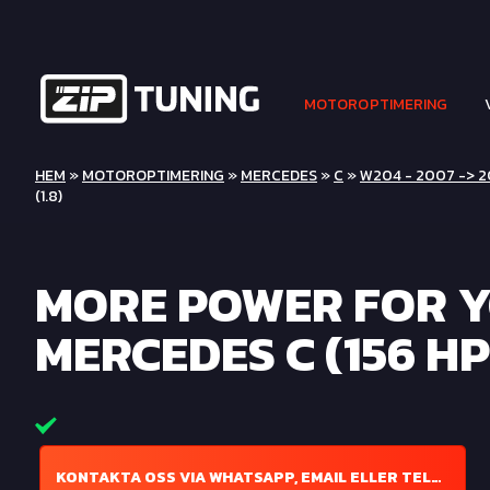
MOTOROPTIMERING
HEM
»
MOTOROPTIMERING
»
MERCEDES
»
C
»
W204 - 2007 -> 2
(1.8)
MORE POWER FOR 
MERCEDES C (156 HP
KONTAKTA OSS VIA WHATSAPP, EMAIL ELLER TELEFON