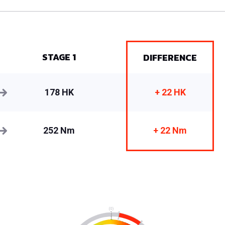
STAGE 1
DIFFERENCE
178 HK
+ 22 HK
252 Nm
+ 22 Nm