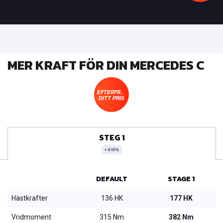
MER KRAFT FÖR DIN MERCEDES C
EFTERFRÅGA
DITT PRIS
STEG 1
+41Pk
DEFAULT
STAGE 1
Hästkrafter
136 HK
177 HK
Vridmoment
315 Nm
382 Nm