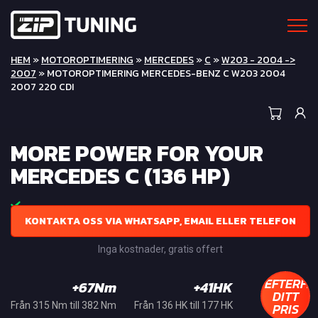
HEM
»
MOTOROPTIMERING
»
MERCEDES
»
C
»
W203 - 2004 ->
2007
» MOTOROPTIMERING MERCEDES-BENZ C W203 2004
2007 220 CDI
MORE POWER FOR YOUR
MERCEDES C (136 HP)
KONTAKTA OSS VIA WHATSAPP, EMAIL ELLER TELEFON
Inga kostnader, gratis offert
EFTERFR
+67Nm
+41HK
DITT
PRIS
Från 315 Nm till 382 Nm
Från 136 HK till 177 HK