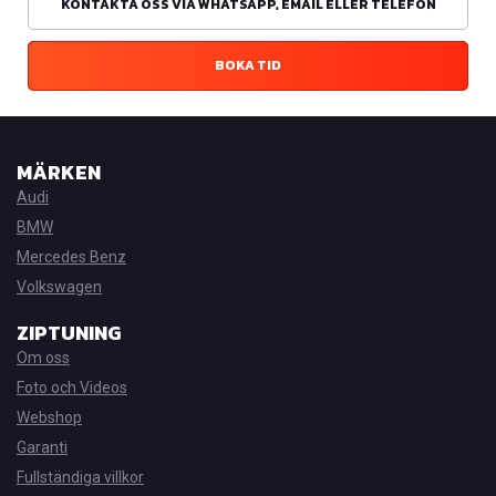
KONTAKTA OSS VIA WHATSAPP, EMAIL ELLER TELEFON
BOKA TID
MÄRKEN
Audi
BMW
Mercedes Benz
Volkswagen
ZIPTUNING
Om oss
Foto och Videos
Webshop
Garanti
Fullständiga villkor