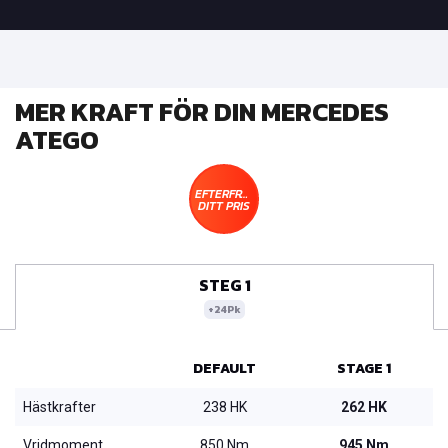
MER KRAFT FÖR DIN MERCEDES
ATEGO
EFTERFRÅGA
DITT PRIS
STEG 1
+24Pk
DEFAULT
STAGE 1
Hästkrafter
238 HK
262 HK
Vridmoment
850 Nm
945 Nm