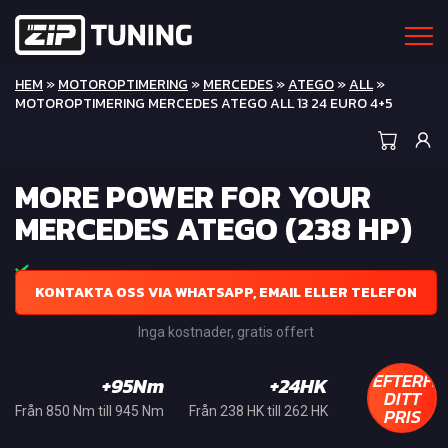
HEM
»
MOTOROPTIMERING
»
MERCEDES
»
ATEGO
»
ALL
»
MOTOROPTIMERING MERCEDES ATEGO ALL 13 24 EURO 4+5
MORE POWER FOR YOUR
MERCEDES ATEGO (238 HP)
KONTAKTA OSS VIA WHATSAPP, EMAIL ELLER TELEFON
Inga kostnader, gratis offert
EFTERFR
+95Nm
+24HK
DITT
PRIS
Från 850 Nm till 945 Nm
Från 238 HK till 262 HK