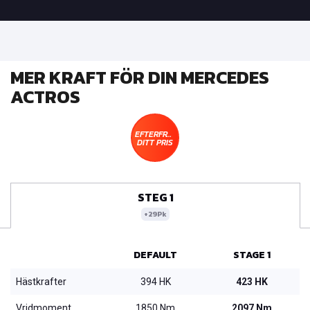
MER KRAFT FÖR DIN MERCEDES
ACTROS
EFTERFRÅGA
DITT PRIS
STEG 1
+29Pk
DEFAULT
STAGE 1
Hästkrafter
394 HK
423 HK
Vridmoment
1850 Nm
2097 Nm