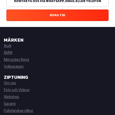
KONTAKTA OSS VIA WHATSAPP, EMAIL ELLER TELEFON
BOKA TID
MÄRKEN
Audi
BMW
Mercedes Benz
Volkswagen
ZIPTUNING
Om oss
Foto och Videos
Webshop
Garanti
Fullständiga villkor