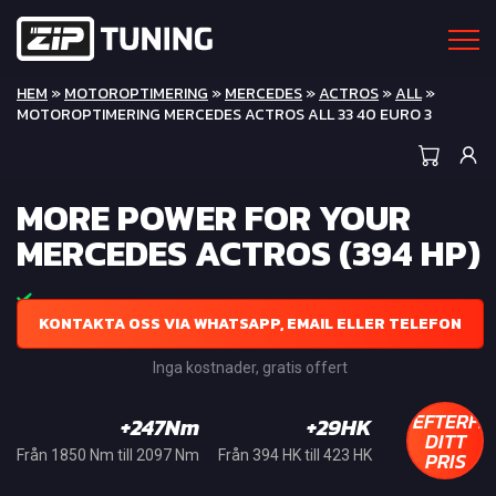
HEM
»
MOTOROPTIMERING
»
MERCEDES
»
ACTROS
»
ALL
»
MOTOROPTIMERING MERCEDES ACTROS ALL 33 40 EURO 3
MORE POWER FOR YOUR
MERCEDES ACTROS (394 HP)
KONTAKTA OSS VIA WHATSAPP, EMAIL ELLER TELEFON
Inga kostnader, gratis offert
EFTERFR
+247Nm
+29HK
DITT
PRIS
Från 1850 Nm till 2097 Nm
Från 394 HK till 423 HK