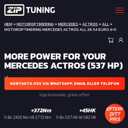
HEM
»
MOTOROPTIMERING
»
MERCEDES
»
ACTROS
»
ALL
»
MOTOROPTIMERING MERCEDES ACTROS ALL 26 54 EURO 4+5
MORE POWER FOR YOUR
MERCEDES ACTROS (537 HP)
KONTAKTA OSS VIA WHATSAPP, EMAIL ELLER TELEFON
Inga kostnader, gratis offert
EFTERFR
+372Nm
+45HK
DITT
PRIS
Från 2400 Nm till 2772 Nm
Från 537 HK till 582 HK