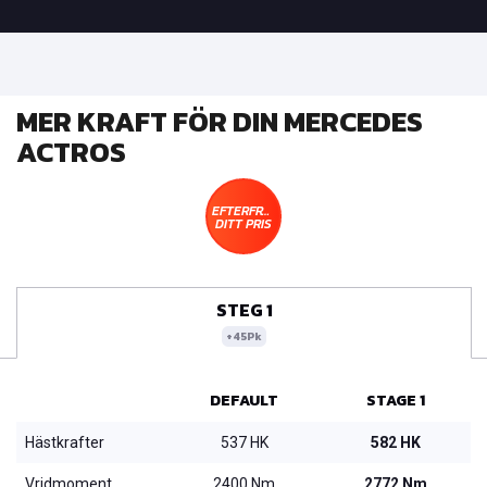
MER KRAFT FÖR DIN MERCEDES
ACTROS
EFTERFRÅGA
DITT PRIS
STEG 1
+45Pk
DEFAULT
STAGE 1
Hästkrafter
537 HK
582 HK
Vridmoment
2400 Nm
2772 Nm