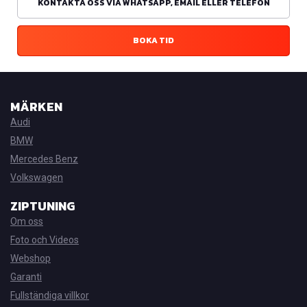
KONTAKTA OSS VIA WHATSAPP, EMAIL ELLER TELEFON
BOKA TID
MÄRKEN
Audi
BMW
Mercedes Benz
Volkswagen
ZIPTUNING
Om oss
Foto och Videos
Webshop
Garanti
Fullständiga villkor