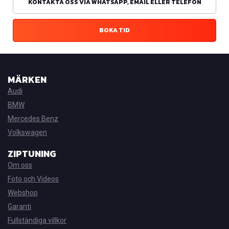
KONTAKTA OSS VIA WHATSAPP, EMAIL ELLER TELEFON
BOKA TID
MÄRKEN
Audi
BMW
Mercedes Benz
Volkswagen
ZIPTUNING
Om oss
Foto och Videos
Webshop
Garanti
Fullständiga villkor