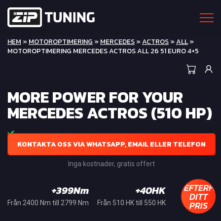
HEM
»
MOTOROPTIMERING
»
MERCEDES
»
ACTROS
»
ALL
»
MOTOROPTIMERING MERCEDES ACTROS ALL 26 51 EURO 4+5
MORE POWER FOR YOUR
MERCEDES ACTROS (510 HP)
KONTAKTA OSS VIA WHATSAPP, EMAIL ELLER TELEFON
Inga kostnader, gratis offert
EFTERFR
+399Nm
+40HK
DITT
PRIS
Från 2400 Nm till 2799 Nm
Från 510 HK till 550 HK