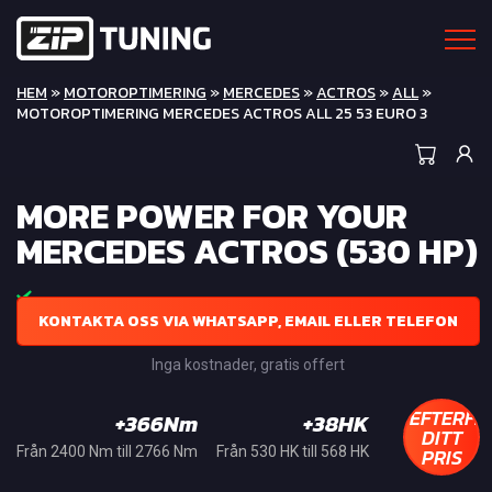
HEM
»
MOTOROPTIMERING
»
MERCEDES
»
ACTROS
»
ALL
»
MOTOROPTIMERING MERCEDES ACTROS ALL 25 53 EURO 3
MORE POWER FOR YOUR
MERCEDES ACTROS (530 HP)
KONTAKTA OSS VIA WHATSAPP, EMAIL ELLER TELEFON
Inga kostnader, gratis offert
EFTERFR
+366Nm
+38HK
DITT
PRIS
Från 2400 Nm till 2766 Nm
Från 530 HK till 568 HK