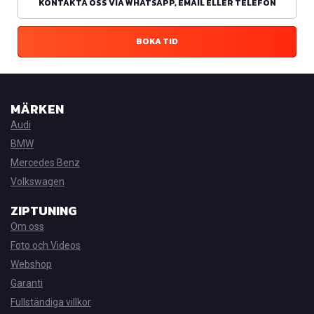
KONTAKTA OSS VIA WHATSAPP, EMAIL ELLER TELEFON
BOKA TID
MÄRKEN
Audi
BMW
Mercedes Benz
Volkswagen
ZIPTUNING
Om oss
Foto och Videos
Webshop
Garanti
Fullständiga villkor