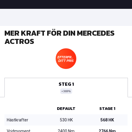
MER KRAFT FÖR DIN MERCEDES
ACTROS
EFTERFRÅGA
DITT PRIS
STEG 1
+38Pk
DEFAULT
STAGE 1
Hästkrafter
530 HK
568 HK
Vridmoment
2400 Nm
2766 Nm