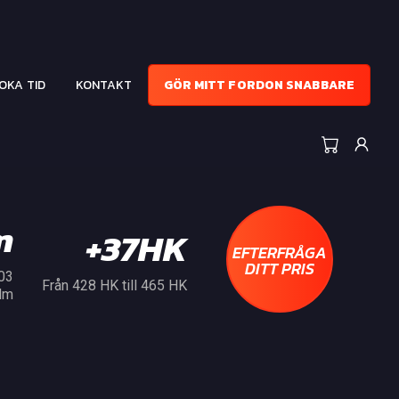
OKA TID
KONTAKT
GÖR MITT FORDON SNABBARE
m
+37HK
EFTERFRÅGA
DITT PRIS
303
Från 428 HK till 465 HK
Nm