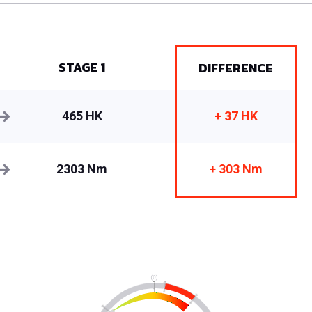
STAGE 1
DIFFERENCE
465 HK
+ 37 HK
2303 Nm
+ 303 Nm