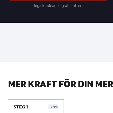
Inga kostnader, gratis offert
MER KRAFT FÖR DIN ME
STEG 1
+37PK