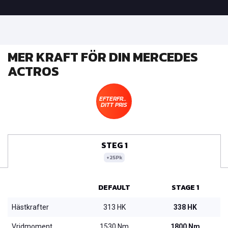
MER KRAFT FÖR DIN MERCEDES
ACTROS
EFTERFRÅGA
DITT PRIS
STEG 1
+25Pk
DEFAULT
STAGE 1
Hästkrafter
313 HK
338 HK
Vridmoment
1530 Nm
1800 Nm