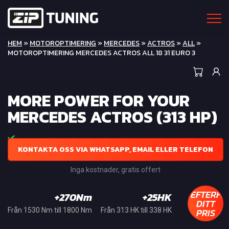
HEM
»
MOTOROPTIMERING
»
MERCEDES
»
ACTROS
»
ALL
»
MOTOROPTIMERING MERCEDES ACTROS ALL 18 31 EURO 3
MORE POWER FOR YOUR
MERCEDES ACTROS (313 HP)
KONTAKTA OSS VIA WHATSAPP, EMAIL ELLER TELEFON
Inga kostnader, gratis offert
EFTERFR
+270Nm
+25HK
DITT
PRIS
Från 1530 Nm till 1800 Nm
Från 313 HK till 338 HK