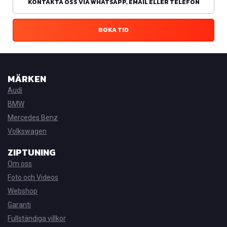
KONTAKTA OSS VIA WHATSAPP, EMAIL ELLER TELEFON
BOKA TID
MÄRKEN
Audi
BMW
Mercedes Benz
Volkswagen
ZIPTUNING
Om oss
Foto och Videos
Webshop
Garanti
Fullständiga villkor