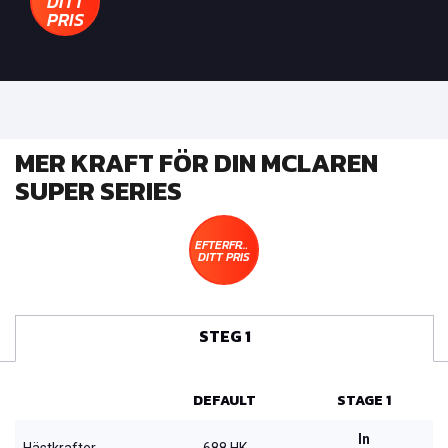
DITT
PRIS
MER KRAFT FÖR DIN MCLAREN
SUPER SERIES
EFTERFRÅGA
DITT PRIS
STEG 1
DEFAULT
STAGE 1
In
Hästkrafter
688 HK