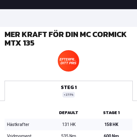
MER KRAFT FÖR DIN MC CORMICK
MTX 135
EFTERFRÅGA
DITT PRIS
STEG 1
+27Pk
DEFAULT
STAGE 1
Hästkrafter
131 HK
158 HK
Vridmoment
535 Nm
600 Nm