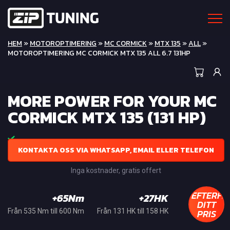
HEM
»
MOTOROPTIMERING
»
MC CORMICK
»
MTX 135
»
ALL
»
MOTOROPTIMERING MC CORMICK MTX 135 ALL 6.7 131HP
MORE POWER FOR YOUR MC
CORMICK MTX 135 (131 HP)
KONTAKTA OSS VIA WHATSAPP, EMAIL ELLER TELEFON
Inga kostnader, gratis offert
EFTERFR
+65Nm
+27HK
DITT
PRIS
Från 535 Nm till 600 Nm
Från 131 HK till 158 HK