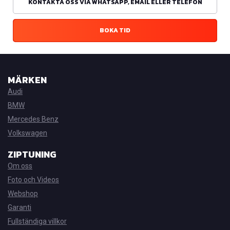
KONTAKTA OSS VIA WHATSAPP, EMAIL ELLER TELEFON
BOKA TID
MÄRKEN
Audi
BMW
Mercedes Benz
Volkswagen
ZIPTUNING
Om oss
Foto och Videos
Webshop
Garanti
Fullständiga villkor