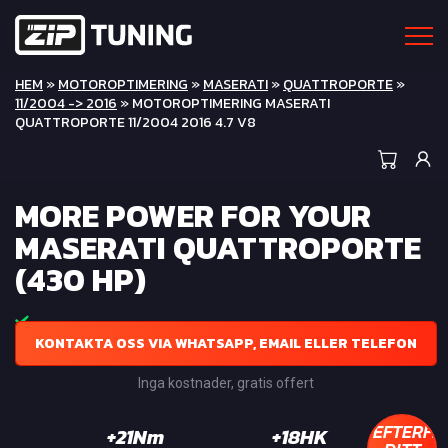
HEM
»
MOTOROPTIMERING
»
MASERATI
»
QUATTROPORTE
»
11/2004 -> 2016
» MOTOROPTIMERING MASERATI
QUATTROPORTE 11/2004 2016 4.7 V8
MORE POWER FOR YOUR
MASERATI QUATTROPORTE
(430 HP)
KONTAKTA OSS VIA WHATSAPP, EMAIL ELLER TELEFON
Inga kostnader, gratis offert
EFTERFR
+21Nm
+18HK