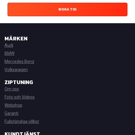
BOKA TID
MÄRKEN
Audi
BMW
Mercedes Benz
Volkswagen
ZIPTUNING
Om oss
Foto och Videos
Webshop
Garanti
Fullständiga villkor
KUNDTJÄNST