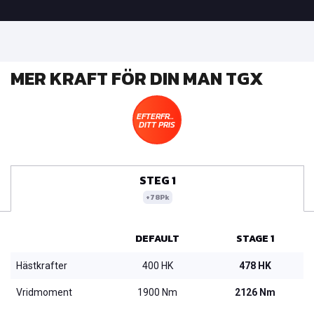
MER KRAFT FÖR DIN MAN TGX
EFTERFRÅGA
DITT PRIS
STEG 1
+78Pk
DEFAULT
STAGE 1
Hästkrafter
400 HK
478 HK
Vridmoment
1900 Nm
2126 Nm