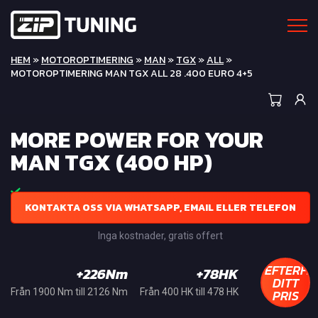
HEM
»
MOTOROPTIMERING
»
MAN
»
TGX
»
ALL
»
MOTOROPTIMERING MAN TGX ALL 28 .400 EURO 4+5
MORE POWER FOR YOUR
MAN TGX (400 HP)
KONTAKTA OSS VIA WHATSAPP, EMAIL ELLER TELEFON
Inga kostnader, gratis offert
EFTERFR
+226Nm
+78HK
DITT
PRIS
Från 1900 Nm till 2126 Nm
Från 400 HK till 478 HK