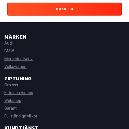
BOKA TID
MÄRKEN
Audi
BMW
Mercedes Benz
Volkswagen
ZIPTUNING
Om oss
Foto och Videos
Webshop
Garanti
Fullständiga villkor
KUNDTJÄNST