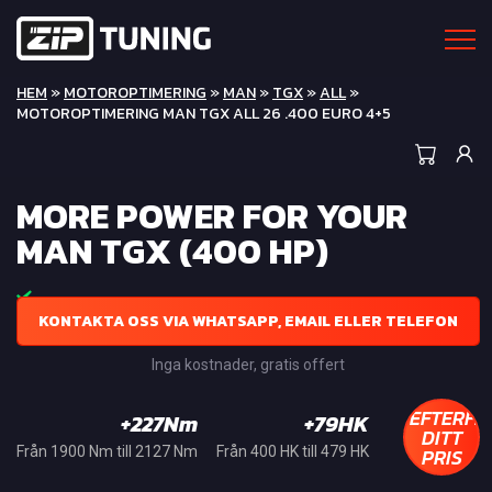
HEM
»
MOTOROPTIMERING
»
MAN
»
TGX
»
ALL
»
MOTOROPTIMERING MAN TGX ALL 26 .400 EURO 4+5
MORE POWER FOR YOUR
MAN TGX (400 HP)
KONTAKTA OSS VIA WHATSAPP, EMAIL ELLER TELEFON
Inga kostnader, gratis offert
EFTERFR
+227Nm
+79HK
DITT
PRIS
Från 1900 Nm till 2127 Nm
Från 400 HK till 479 HK