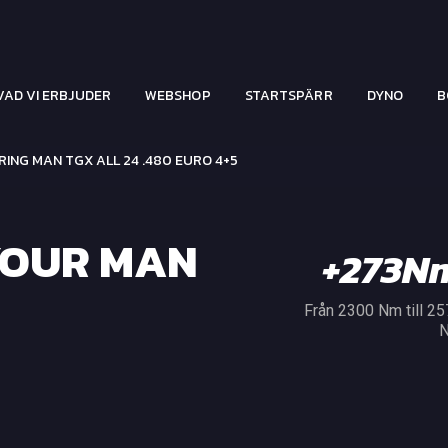
VAD VI ERBJUDER
WEBSHOP
STARTSPÄRR
DYNO
B
NG MAN TGX ALL 24 .480 EURO 4+5
YOUR MAN
+273N
Från 2300 Nm till 2