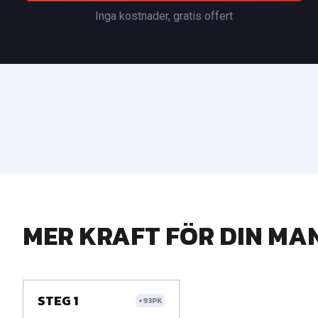
Inga kostnader, gratis offert
MER KRAFT FÖR DIN MA
STEG 1
+93PK