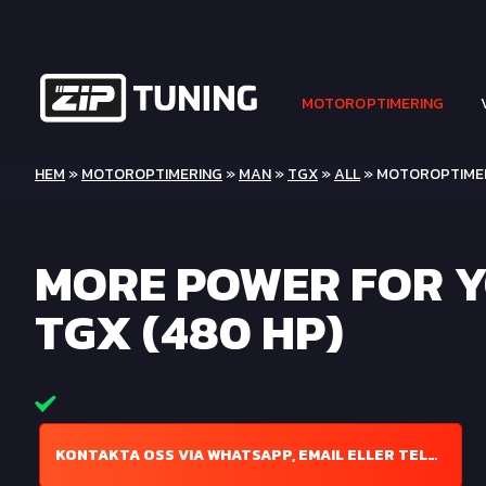
MOTOROPTIMERING
HEM
»
MOTOROPTIMERING
»
MAN
»
TGX
»
ALL
» MOTOROPTIMERI
MORE POWER FOR 
TGX (480 HP)
KONTAKTA OSS VIA WHATSAPP, EMAIL ELLER TELEFON