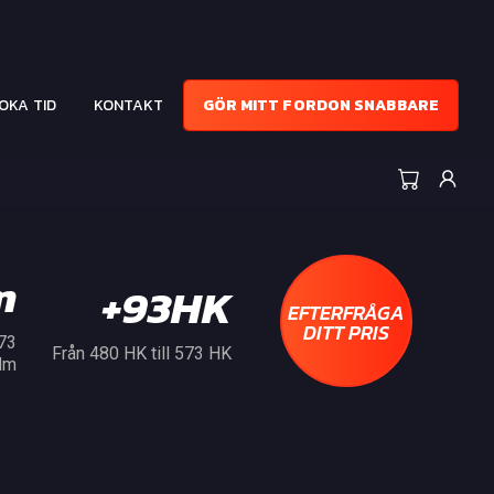
OKA TID
KONTAKT
GÖR MITT FORDON SNABBARE
m
+93HK
EFTERFRÅGA
DITT PRIS
573
Från 480 HK till 573 HK
Nm