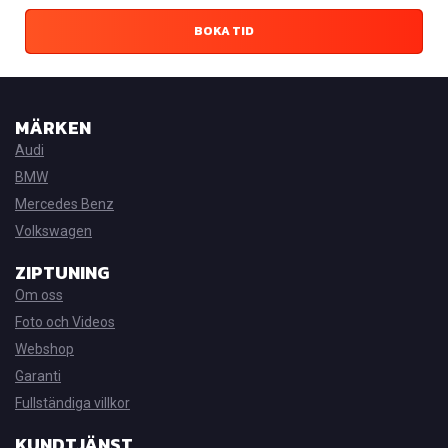
BOKA TID
MÄRKEN
Audi
BMW
Mercedes Benz
Volkswagen
ZIPTUNING
Om oss
Foto och Videos
Webshop
Garanti
Fullständiga villkor
KUNDTJÄNST