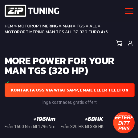
HEM
»
MOTOROPTIMERING
»
MAN
»
TGS
»
ALL
»
MOTOROPTIMERING MAN TGS ALL 37 .320 EURO 4+5
MORE POWER FOR YOUR
MAN TGS (320 HP)
KONTAKTA OSS VIA WHATSAPP, EMAIL ELLER TELEFON
Inga kostnader, gratis offert
EFTERFR
+196Nm
+68HK
DITT
PRIS
Från 1600 Nm till 1796 Nm
Från 320 HK till 388 HK