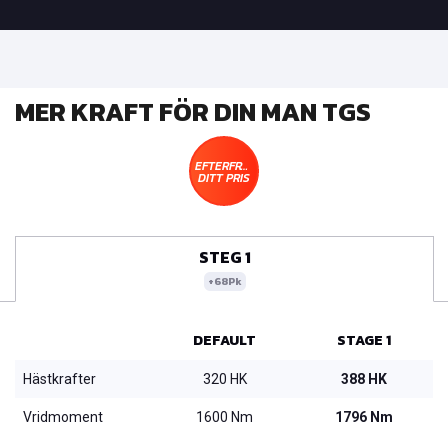
MER KRAFT FÖR DIN MAN TGS
EFTERFRÅGA
DITT PRIS
STEG 1
+68Pk
DEFAULT
STAGE 1
Hästkrafter
320 HK
388 HK
Vridmoment
1600 Nm
1796 Nm