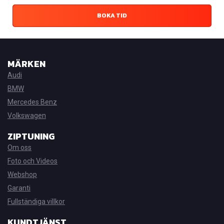
BOKA TID
MÄRKEN
Audi
BMW
Mercedes Benz
Volkswagen
ZIPTUNING
Om oss
Foto och Videos
Webshop
Garanti
Fullständiga villkor
KUNDTJÄNST