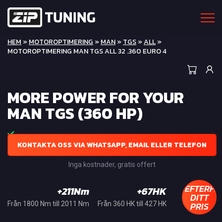
HEM
»
MOTOROPTIMERING
»
MAN
»
TGS
»
ALL
»
MOTOROPTIMERING MAN TGS ALL 32 .360 EURO 4
MORE POWER FOR YOUR
MAN TGS (360 HP)
KONTAKTA OSS VIA WHATSAPP, EMAIL ELLER TELEFON
Inga kostnader, gratis offert
EFTERFR
+211Nm
+67HK
DITT
PRIS
Från 1800 Nm till 2011 Nm
Från 360 HK till 427 HK