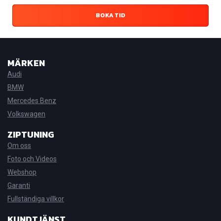
BOKA TID
MÄRKEN
Audi
BMW
Mercedes Benz
Volkswagen
ZIPTUNING
Om oss
Foto och Videos
Webshop
Garanti
Fullständiga villkor
KUNDTJÄNST