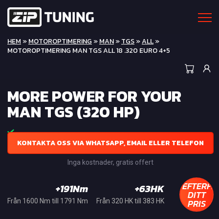
HEM
»
MOTOROPTIMERING
»
MAN
»
TGS
»
ALL
»
MOTOROPTIMERING MAN TGS ALL 18 .320 EURO 4+5
MORE POWER FOR YOUR
MAN TGS (320 HP)
KONTAKTA OSS VIA WHATSAPP, EMAIL ELLER TELEFON
Inga kostnader, gratis offert
EFTERFR
+191Nm
+63HK
DITT
PRIS
Från 1600 Nm till 1791 Nm
Från 320 HK till 383 HK