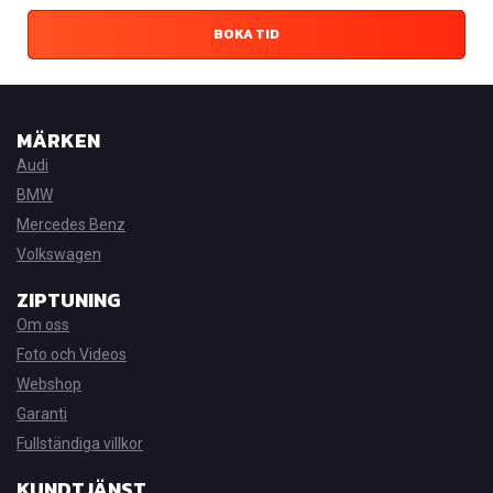
BOKA TID
MÄRKEN
Audi
BMW
Mercedes Benz
Volkswagen
ZIPTUNING
Om oss
Foto och Videos
Webshop
Garanti
Fullständiga villkor
KUNDTJÄNST