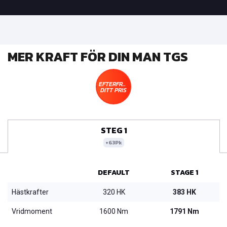
MER KRAFT FÖR DIN MAN TGS
EFTERFRÅGA
DITT PRIS
STEG 1
+63Pk
DEFAULT
STAGE 1
Hästkrafter
320 HK
383 HK
Vridmoment
1600 Nm
1791 Nm