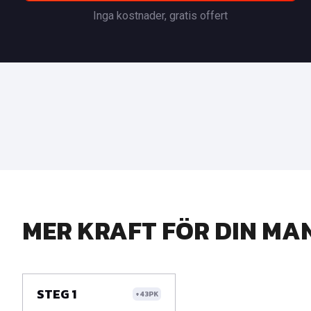
Inga kostnader, gratis offert
MER KRAFT FÖR DIN MA
STEG 1
+43PK