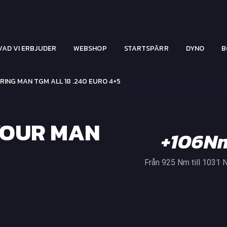
VAD VI ERBJUDER
WEBSHOP
STARTSPÄRR
DYNO
B
ING MAN TGM ALL 18 .240 EURO 4+5
YOUR MAN
+106N
Från 925 Nm till 1031