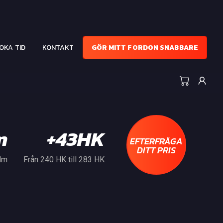
OKA TID
KONTAKT
GÖR MITT FORDON SNABBARE
m
+43HK
EFTERFRÅGA
DITT PRIS
 Nm
Från 240 HK till 283 HK