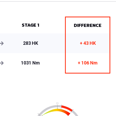
STAGE 1
DIFFERENCE
283 HK
+ 43 HK
1031 Nm
+ 106 Nm