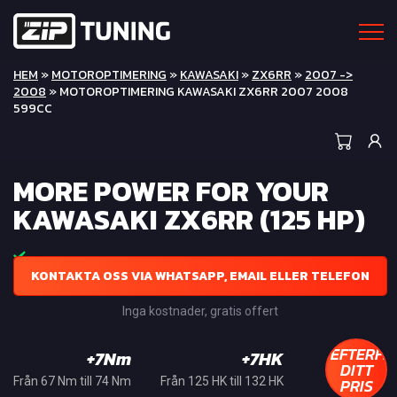
HEM
»
MOTOROPTIMERING
»
KAWASAKI
»
ZX6RR
»
2007 ->
2008
» MOTOROPTIMERING KAWASAKI ZX6RR 2007 2008
599CC
MORE POWER FOR YOUR
KAWASAKI ZX6RR (125 HP)
KONTAKTA OSS VIA WHATSAPP, EMAIL ELLER TELEFON
Inga kostnader, gratis offert
EFTERFR
+7Nm
+7HK
DITT
PRIS
Från 67 Nm till 74 Nm
Från 125 HK till 132 HK