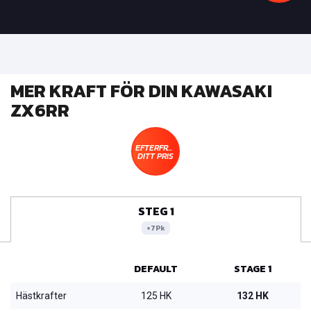
MER KRAFT FÖR DIN KAWASAKI
ZX6RR
EFTERFRÅGA
DITT PRIS
STEG 1
+7Pk
DEFAULT
STAGE 1
Hästkrafter
125 HK
132 HK