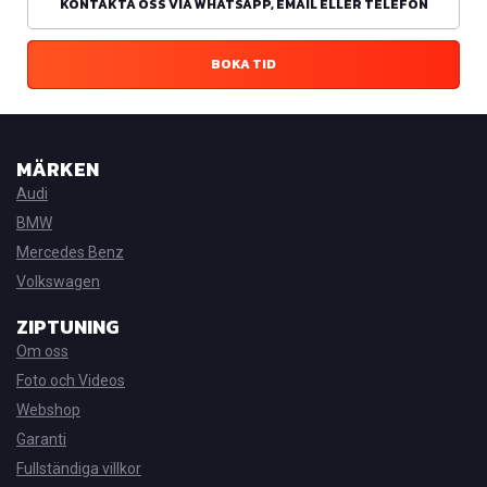
KONTAKTA OSS VIA WHATSAPP, EMAIL ELLER TELEFON
BOKA TID
MÄRKEN
Audi
BMW
Mercedes Benz
Volkswagen
ZIPTUNING
Om oss
Foto och Videos
Webshop
Garanti
Fullständiga villkor