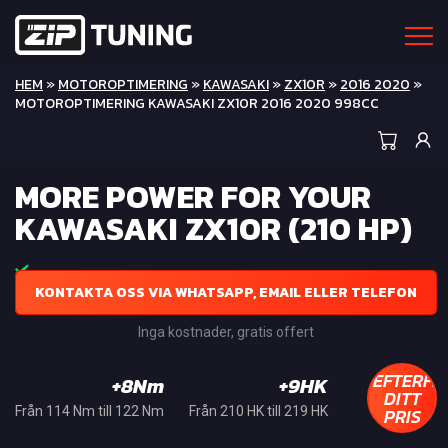
HEM
»
MOTOROPTIMERING
»
KAWASAKI
»
ZX10R
»
2016 2020
»
MOTOROPTIMERING KAWASAKI ZX10R 2016 2020 998CC
MORE POWER FOR YOUR
KAWASAKI ZX10R (210 HP)
KONTAKTA OSS VIA WHATSAPP, EMAIL ELLER TELEFON
Inga kostnader, gratis offert
EFTERFR
+8Nm
+9HK
DITT
PRIS
Från 114 Nm till 122 Nm
Från 210 HK till 219 HK