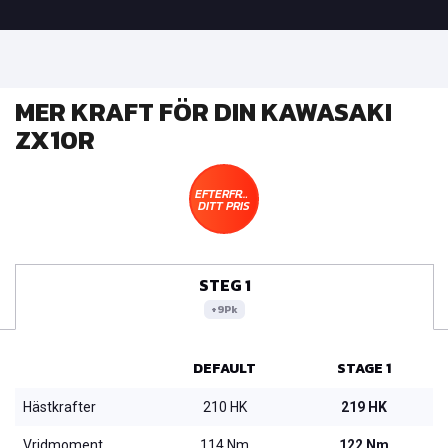
MER KRAFT FÖR DIN KAWASAKI
ZX10R
EFTERFRÅGA
DITT PRIS
STEG 1
+9Pk
DEFAULT
STAGE 1
Hästkrafter
210 HK
219 HK
Vridmoment
114 Nm
122 Nm