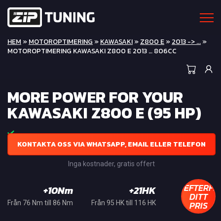
HEM
»
MOTOROPTIMERING
»
KAWASAKI
»
Z800 E
»
2013 -> ...
»
MOTOROPTIMERING KAWASAKI Z800 E 2013 … 806CC
MORE POWER FOR YOUR
KAWASAKI Z800 E (95 HP)
KONTAKTA OSS VIA WHATSAPP, EMAIL ELLER TELEFON
Inga kostnader, gratis offert
EFTERFR
+10Nm
+21HK
DITT
PRIS
Från 76 Nm till 86 Nm
Från 95 HK till 116 HK