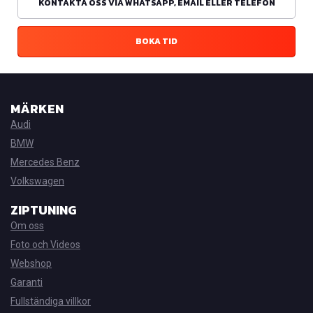
KONTAKTA OSS VIA WHATSAPP, EMAIL ELLER TELEFON
BOKA TID
MÄRKEN
Audi
BMW
Mercedes Benz
Volkswagen
ZIPTUNING
Om oss
Foto och Videos
Webshop
Garanti
Fullständiga villkor