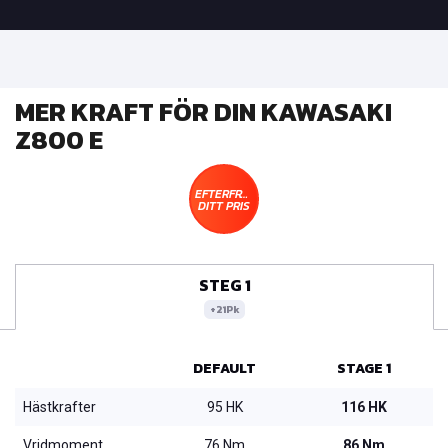
MER KRAFT FÖR DIN KAWASAKI
Z800 E
EFTERFRÅGA
DITT PRIS
STEG 1
+21Pk
DEFAULT
STAGE 1
Hästkrafter
95 HK
116 HK
Vridmoment
76 Nm
86 Nm