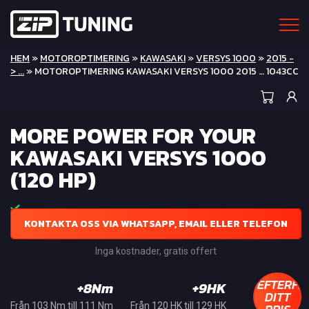
HEM
»
MOTOROPTIMERING
»
KAWASAKI
»
VERSYS 1000
»
2015 -
> ...
» MOTOROPTIMERING KAWASAKI VERSYS 1000 2015 … 1043CC
MORE POWER FOR YOUR
KAWASAKI VERSYS 1000
(120 HP)
KONTAKTA OSS VIA WHATSAPP, EMAIL ELLER TELEFON
Inga kostnader, gratis offert
EFTERFR
+8Nm
+9HK
DITT
Från 103 Nm till 111 Nm
Från 120 HK till 129 HK