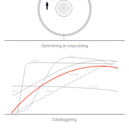
Optimering av insprutning
Dataloggning