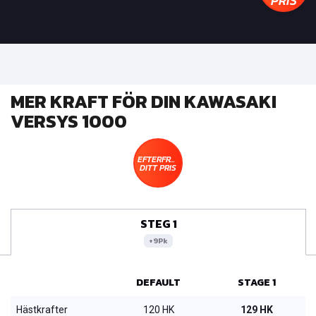
PRIS
MER KRAFT FÖR DIN KAWASAKI
VERSYS 1000
EFTERFRÅGA
DITT PRIS
STEG 1
+9Pk
DEFAULT
STAGE 1
Hästkrafter
120 HK
129 HK